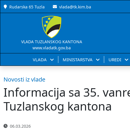
Rudarska 65 Tuzla
vlada@tk.kim.ba
VLADA TUZLANSKOG KANTONA
www.vladatk.gov.ba
VLADA
MINISTARSTVA
UREDI
Novosti iz vlade
Informacija sa 35. van
Tuzlanskog kantona
06.03.2026