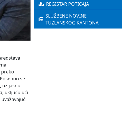
REGISTAR POTICAJA
SLUŽBENE NOVINE
TUZLANSKOG KANTONA
 sredstava
ema
, preko
. Posebno se
, uz jasnu
, uključujući
n uvažavajući