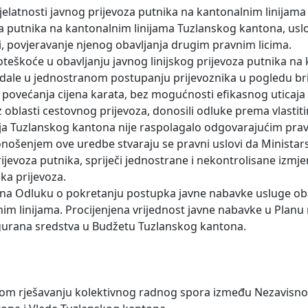
elatnosti javnog prijevoza putnika na kantonalnim linijam
a putnika na kantonalnim linijama Tuzlanskog kantona, uslov
, povjeravanje njenog obavljanja drugim pravnim licima.
teškoće u obavljanju javnog linijskog prijevoza putnika na
edale u jednostranom postupanju prijevoznika u pogledu br
i povećanja cijena karata, bez mogućnosti efikasnog uticaj
 iz oblasti cestovnog prijevoza, donosili odluke prema vlasti
ćaja Tuzlanskog kantona nije raspolagalo odgovarajućim pra
onošenjem ove uredbe stvaraju se pravni uslovi da Ministars
ijevoza putnika, spriječi jednostrane i nekontrolisane izmj
ika prijevoza.
t na Odluku o pokretanju postupka javne nabavke usluge ob
nim linijama. Procijenjena vrijednost javne nabavke u Planu
igurana sredstva u Budžetu Tuzlanskog kantona.
irnom rješavanju kolektivnog radnog spora između Nezavisn