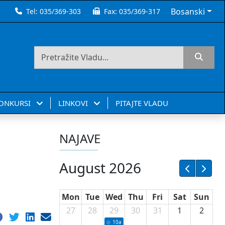
Bosanski
Tel:
035/369-303
Fax:
035/369-317
KONKURSI
LINKOVI
PITAJTE VLADU
NAJAVE
August 2026
Mon
Tue
Wed
Thu
Fri
Sat
Sun
27
28
29
30
31
1
2
10a
Potpisivanje ugovora sa neprofitnim or