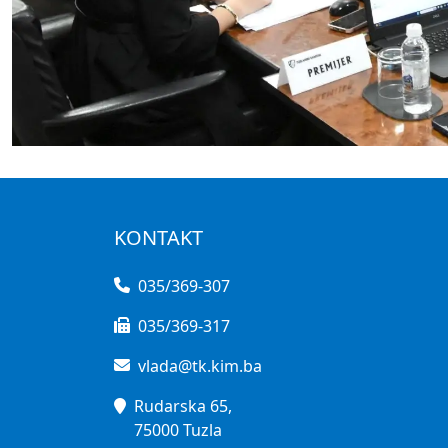
KONTAKT
035/369-307
035/369-317
vlada@tk.kim.ba
Rudarska 65,
75000 Tuzla