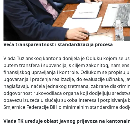
Veća transparentnost i standardizacija procesa
Vlada Tuzlanskog kantona donijela je Odluku kojom se usp
putem transfera i subvencija, s ciljem zakonitog, namjen
finansijskog upravljanja i kontrole. Odlukom se propisuju
ugovaranja i praćenja realizacije, do evaluacije učinaka, j
naglašavaju načela jednakog tretmana, zabrane diskriminac
odgovornost rukovodilaca organa koji dodjeljuju sredstva
obavezu izuzeća u slučaju sukoba interesa i potpisivanja iz
Smjernice Federacije BiH o minimalnim standardima dodje
Vlada TK uređuje oblast javnog prijevoza na kantonal