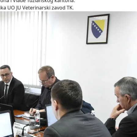
tona i Vlade Tuzlanskog kantona.
ika UO JU Veterinarski zavod TK.