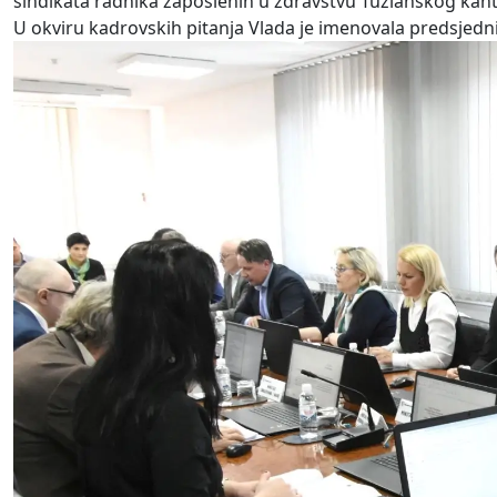
sindikata radnika zaposlenih u zdravstvu Tuzlanskog kan
U okviru kadrovskih pitanja Vlada je imenovala predsjedn