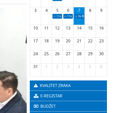
3
4
5
6
7
8
9
11a
Potpisivanje ugovora o stipendijama za 
11a
Podrška razvoju vodne infrastr
9a
Početak izgradnje nove f
10
11
12
13
14
15
16
17
18
19
20
21
22
23
24
25
26
27
28
29
30
31
1
2
3
4
5
6
KVALITET ZRAKA
E-REGISTAR
BUDŽET