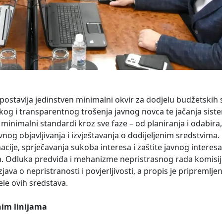
ostavlja jedinstven minimalni okvir za dodjelu budžetskih
skog i transparentnog trošenja javnog novca te jačanja sist
 minimalni standardi kroz sve faze – od planiranja i odabira
avnog objavljivanja i izvještavanja o dodijeljenim sredstvima
ije, sprječavanja sukoba interesa i zaštite javnog interesa
. Odluka predviđa i mehanizme nepristrasnog rada komisija
java o nepristranosti i povjerljivosti, a propis je pripremlje
le ovih sredstava.
nim linijama