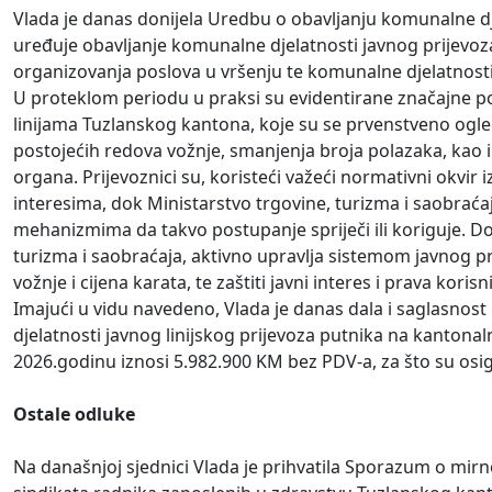
Vlada je danas donijela Uredbu o obavljanju komunalne dj
uređuje obavljanje komunalne djelatnosti javnog prijevoz
organizovanja poslova u vršenju te komunalne djelatnosti
U proteklom periodu u praksi su evidentirane značajne po
linijama Tuzlanskog kantona, koje su se prvenstveno ogl
postojećih redova vožnje, smanjenja broja polazaka, kao 
organa. Prijevoznici su, koristeći važeći normativni okvir
interesima, dok Ministarstvo trgovine, turizma i saobra
mehanizmima da takvo postupanje spriječi ili koriguje. D
turizma i saobraćaja, aktivno upravlja sistemom javnog pr
vožnje i cijena karata, te zaštiti javni interes i prava korisn
Imajući u vidu navedeno, Vlada je danas dala i saglasnos
djelatnosti javnog linijskog prijevoza putnika na kantonal
2026.godinu iznosi 5.982.900 KM bez PDV-a, za što su os
Ostale odluke
Na današnjoj sjednici Vlada je prihvatila Sporazum o m