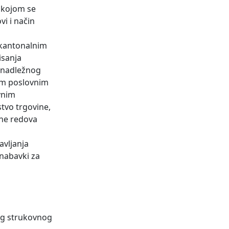
a kojom se
i i način
 kantonalnim
isanja
a nadležnog
tim poslovnim
vnim
tvo trgovine,
ene redova
avljanja
 nabavki za
og strukovnog