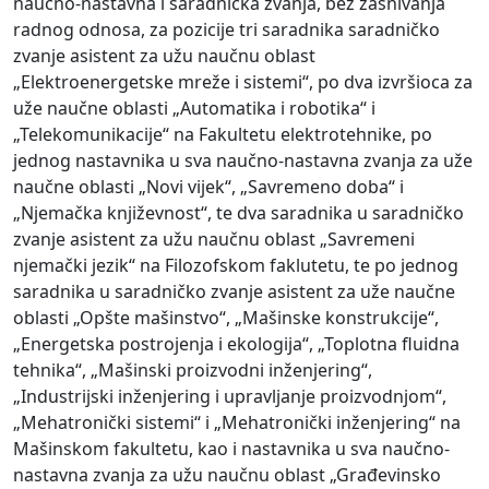
naučno-nastavna i saradnička zvanja, bez zasnivanja
radnog odnosa, za pozicije tri saradnika saradničko
zvanje asistent za užu naučnu oblast
„Elektroenergetske mreže i sistemi“, po dva izvršioca za
uže naučne oblasti „Automatika i robotika“ i
„Telekomunikacije“ na Fakultetu elektrotehnike, po
jednog nastavnika u sva naučno-nastavna zvanja za uže
naučne oblasti „Novi vijek“, „Savremeno doba“ i
„Njemačka književnost“, te dva saradnika u saradničko
zvanje asistent za užu naučnu oblast „Savremeni
njemački jezik“ na Filozofskom faklutetu, te po jednog
saradnika u saradničko zvanje asistent za uže naučne
oblasti „Opšte mašinstvo“, „Mašinske konstrukcije“,
„Energetska postrojenja i ekologija“, „Toplotna fluidna
tehnika“, „Mašinski proizvodni inženjering“,
„Industrijski inženjering i upravljanje proizvodnjom“,
„Mehatronički sistemi“ i „Mehatronički inženjering“ na
Mašinskom fakultetu, kao i nastavnika u sva naučno-
nastavna zvanja za užu naučnu oblast „Građevinsko