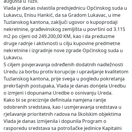
augusta u Tuzli.
Vlada je danas ovlastila predsjednicu Općinskog suda u
Lukavcu, Enisu Hankić, da sa Gradom Lukavac, u ime
Tuzlanskog kantona, zaključi ugovor o kupoprodaji
nekretnine, građevinskog zemljišta u površini od 3.115
m2 po cijeni od 249.200,00 KM, kao i da preduzme
druge radnje i aktivnosti u cilju kupovine predmetne
nekretnine i izgradnje nove zgrade Općinskog suda u
Lukavcu.
S ciljem povjeravanja određenih dodatnih nadležnosti
Uredu za borbu protiv korupcije i upravljanje kvalitetom
Tuzlanskog kantona, prije svega u pogledu pokretanja
prekršajnih postupaka, Vlada je danas donijela Uredbu
o izmjeni i dopunama Uredbe o osnivanju Ureda.
Kako bi se preciznije definisala namjena ranije
odobrenih sredstava, kao i usmjeravanja sredstava u
rješavanje prioritetnih radova na školskim objektima
Vlada je danas izmijenila i dopunila Program o
rasporedu sredstava sa potrošačke jedinice Kapitalni