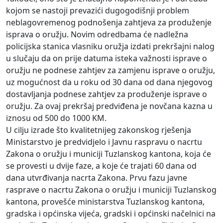
kojom se nastoji prevazići dugogodišnji problem
neblagovremenog podnošenja zahtjeva za produženje
isprava o oružju. Novim odredbama će nadležna
policijska stanica vlasniku oružja izdati prekršajni nalog
u slučaju da on prije datuma isteka važnosti isprave o
oružju ne podnese zahtjev za zamjenu isprave o oružju,
uz mogućnost da u roku od 30 dana od dana njegovog
dostavljanja podnese zahtjev za produženje isprave o
oružju. Za ovaj prekršaj predviđena je novčana kazna u
iznosu od 500 do 1000 KM.
U cilju izrade što kvalitetnijeg zakonskog rješenja
Ministarstvo je predvidjelo i Javnu raspravu o nacrtu
Zakona o oružju i municiji Tuzlanskog kantona, koja će
se provesti u dvije faze, a koje će trajati 60 dana od
dana utvrđivanja nacrta Zakona. Prvu fazu javne
rasprave o nacrtu Zakona o oružju i municiji Tuzlanskog
kantona, provešće ministarstva Tuzlanskog kantona,
gradska i općinska vijeća, gradski i općinski načelnici na