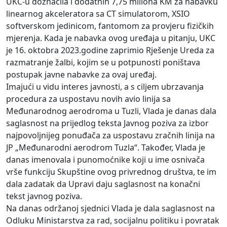
UKC-u doznačila i dodatnih 7,75 miliona KM za nabavku
linearnog akceleratora sa CT simulatorom, XSIO
softverskom jedinicom, fantomom za provjeru fizičkih
mjerenja. Kada je nabavka ovog uređaja u pitanju, UKC
je 16. oktobra 2023.godine zaprimio Rješenje Ureda za
razmatranje žalbi, kojim se u potpunosti poništava
postupak javne nabavke za ovaj uređaj.
Imajući u vidu interes javnosti, a s ciljem ubrzavanja
procedura za uspostavu novih avio linija sa
Međunarodnog aerodroma u Tuzli, Vlada je danas dala
saglasnost na prijedlog teksta Javnog poziva za izbor
najpovoljnijeg ponuđača za uspostavu zračnih linija na
JP „Međunarodni aerodrom Tuzla“. Također, Vlada je
danas imenovala i punomoćnike koji u ime osnivača
vrše funkciju Skupštine ovog privrednog društva, te im
dala zadatak da Upravi daju saglasnost na konačni
tekst javnog poziva.
Na danas održanoj sjednici Vlada je dala saglasnost na
Odluku Ministarstva za rad, socijalnu politiku i povratak