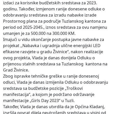
izdaci za korisnike budžetskih sredstava za 2023.
godinu. Također, izmjenom ranije donesene odluke o
odobravanju sredstava za izradu nabavke izrade
Prostornog plana za područje Tuzlanskog kantona za
period od 2025-2045., iznos sredstava za ovu namjenu
umanjen je za 500.000 na 300.000 KM.
Imajući u vidu okončanje postupka javne nabavke za
projekat ,,Nabavka i ugradnja ulične energijski LED
efikasne rasvjete u gradu Živinice“, nakon realizacije
ovog projekta, Vlada je danas donijela Odluku o
prijenosu stalnih sredstava sa Tuzlanskog kantona na
Grad Živinice.
Zbog ispravke tehničke greške u ranije donesenoj
odluci, Vlada je danas izmijenila Odluku o odobravanju
sredstava sa budžetske pozicije „Troškovi
manifestacija“, a kojom je podržano održavanje
manifestacije „Girls Day 2023“ u Tuzli.
Također, Vlada je danas utvrdila da je Općina Kladanj,
izvršila povrat dijela neutrošenih sredstava u visini od