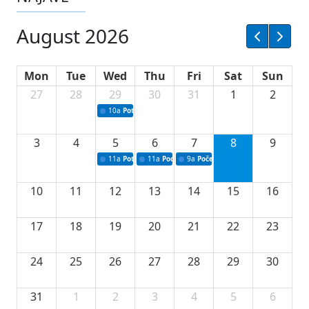
August 2026
Mon
Tue
Wed
Thu
Fri
Sat
Sun
27
28
29
30
31
1
2
10a
Potpisivanje ugovora sa neprofitnim organizacijama
3
4
5
6
7
8
9
11a
Potpisivanje ugovora o stipendijama za srednjoškolce
11a
Podrška razvoju vodne infrastrukture u Tu
9a
Početak izgradnje nove fiskultur
10
11
12
13
14
15
16
17
18
19
20
21
22
23
24
25
26
27
28
29
30
31
1
2
3
4
5
6