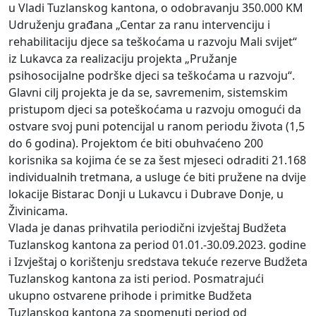
u Vladi Tuzlanskog kantona, o odobravanju 350.000 KM
Udruženju građana „Centar za ranu intervenciju i
rehabilitaciju djece sa teškoćama u razvoju Mali svijet“
iz Lukavca za realizaciju projekta „Pružanje
psihosocijalne podrške djeci sa teškoćama u razvoju“.
Glavni cilj projekta je da se, savremenim, sistemskim
pristupom djeci sa poteškoćama u razvoju omogući da
ostvare svoj puni potencijal u ranom periodu života (1,5
do 6 godina). Projektom će biti obuhvaćeno 200
korisnika sa kojima će se za šest mjeseci odraditi 21.168
individualnih tretmana, a usluge će biti pružene na dvije
lokacije Bistarac Donji u Lukavcu i Dubrave Donje, u
Živinicama.
Vlada je danas prihvatila periodični izvještaj Budžeta
Tuzlanskog kantona za period 01.01.-30.09.2023. godine
i Izvještaj o korištenju sredstava tekuće rezerve Budžeta
Tuzlanskog kantona za isti period. Posmatrajući
ukupno ostvarene prihode i primitke Budžeta
Tuzlanskog kantona za spomenuti period od