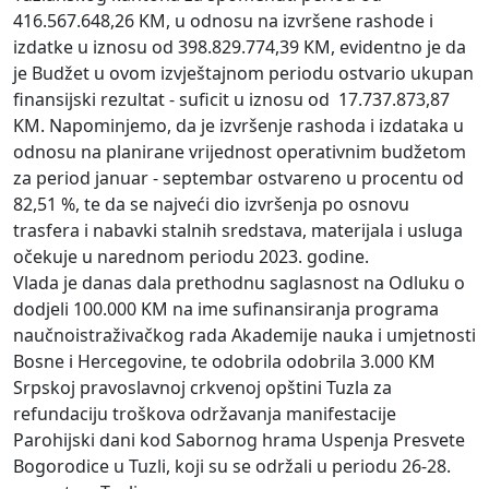
416.567.648,26 KM, u odnosu na izvršene rashode i
izdatke u iznosu od 398.829.774,39 KM, evidentno je da
je Budžet u ovom izvještajnom periodu ostvario ukupan
finansijski rezultat - suficit u iznosu od 17.737.873,87
KM. Napominjemo, da je izvršenje rashoda i izdataka u
odnosu na planirane vrijednost operativnim budžetom
za period januar - septembar ostvareno u procentu od
82,51 %, te da se najveći dio izvršenja po osnovu
trasfera i nabavki stalnih sredstava, materijala i usluga
očekuje u narednom periodu 2023. godine.
Vlada je danas dala prethodnu saglasnost na Odluku o
dodjeli 100.000 KM na ime sufinansiranja programa
naučnoistraživačkog rada Akademije nauka i umjetnosti
Bosne i Hercegovine, te odobrila odobrila 3.000 KM
Srpskoj pravoslavnoj crkvenoj opštini Tuzla za
refundaciju troškova održavanja manifestacije
Parohijski dani kod Sabornog hrama Uspenja Presvete
Bogorodice u Tuzli, koji su se održali u periodu 26-28.