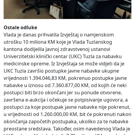
Ostale odluke
Vlada je danas prihvatila Izvještaj o namjenskom
utrošku 10 miliona KM koje je Vlada Tuzlanskog
kantona dodijelila Javnoj zdravstvenoj ustanovi
Univerzitetski klinički centar (UKC) Tuzla za nabavku
medicinske opreme. Iz Izvještaja se može vidjeti da je
UKC Tuzla završio postupke javne nabavke ukupne
vrijednosti 1.394.046,83 KM, pokrenuo postupke javne
nabavke u iznosu od 7.360.877,00 KM, od kojih će neki
postupci biti brzo okončani jer su ponude otvorene,
završena e-aukcija i očekuje se potpisivanje ugovora, a
postupci za koje postupak javne nabavke nije pokrenut,
u vrijednosti od 1.260.000,00 KM, bit će pokrenuti nakon
okončanja započetih postupaka, ukoliko za te nabavke
preostane sredstava. Također, osim navedenog Vlada je