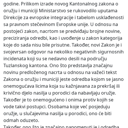
godine. Prilikom izrade novog Kantonalnog zakona o
oružju i municiji Ministarstvo se rukovodilo uputama
Direkcije za evropske integracije i tabelom usklađenosti
sa pravnom stečevinom Evropske unije. U odnosu na
postojeći zakon, nacrtom se predviđaju brojne novine,
preciziranja odredbi, kao i uvođenje u zakon kategorija
koje do sada nisu bile prisutne. Također, novi Zakon je i
svojevrsan odgovor na nekoliko negativnih sigurnosnih
incidenata koji su se nedavno desili na području
Tuzlanskog kantona. Ono što predstavlja značajnu
novinu predloženog nacrta u odnosu na važeći tekst
Zakona o oružju i municiji jeste odredba kojom se jasno
onemogućava licima koja su kažnjavana za prekršaj ili
krivično djelo nasilja u porodici da nabavljaju oružje.
Također je to onemogućeno i onima protiv kojih se
vode takvi postupci. Osobama koje već posjeduju
oružje, u slučajevima nasilja u porodici, ono će biti
odmah oduzeto.
Također, ono što je značajno napomenuti je i odredba