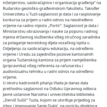
inženjerstvo, saobraćajnice i organizacija građenja“ na
Rudarsko-geološko-građevinskom fakultetu. Također
Univerzitetu u Tuzli saglasnost je data i za raspisivanje
konkursa za prijem u radni odnos na neodređeno
vrijeme na radno mjesto „Portir“. Saglasnost je data i
Ministarstvu obrazovanja i nauke za popunu radnog
mjesta državnog službenika višeg stručnog saradnika
za polaganje teoretskog dijela vozačkog ispita u
Odjeljenju za saobraćajnu edukaciju, na određeno
vrijeme i Uredu za zajedničke poslove kantonalnih
organa Tuzlanskog kantona za prijem namještenika
(pripravnika) višeg referenta za računarsku i
audiovizualnu tehniku u radni odnos na određeno
vrijeme.
U okviru kadrovskih pitanja Vlada je danas dala
prethodnu saglasnost na Odluku Upravnog odbora
Javne ustanove Narodna i univerzitetska biblioteka
,,Derviš Sušić“ Tuzla, kojom se utvrđuje prijedlog za
izbor i imenovanje Sanje Dukić, na poziciju direktora