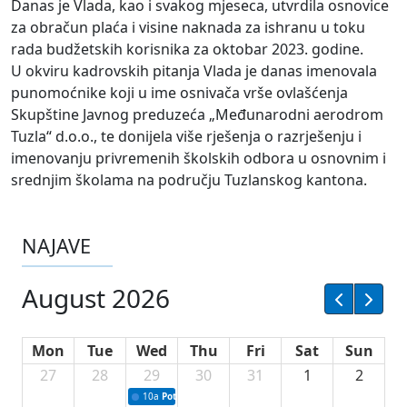
Danas je Vlada, kao i svakog mjeseca, utvrdila osnovice
za obračun plaća i visine naknada za ishranu u toku
rada budžetskih korisnika za oktobar 2023. godine.
U okviru kadrovskih pitanja Vlada je danas imenovala
punomoćnike koji u ime osnivača vrše ovlašćenja
Skupštine Javnog preduzeća „Međunarodni aerodrom
Tuzla“ d.o.o., te donijela više rješenja o razrješenju i
imenovanju privremenih školskih odbora u osnovnim i
srednjim školama na području Tuzlanskog kantona.
NAJAVE
August 2026
Mon
Tue
Wed
Thu
Fri
Sat
Sun
27
28
29
30
31
1
2
10a
Potpisivanje ugovora sa neprofitnim organizacijama