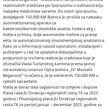
realizovanih sredstava po Sporazumu o sufinansiranju
nabavke medicinske opreme. Po ovom sporazumu,
dodijeljenih 150.000 KM Bolnica je utrošila za nabavku
automatizovanog aparata za
bakteriološke/mikrobiološke analize, holtera ekg i
holtera pritiska, dvije automatske mašine za pranje
veša, te automatizovanog imunohemijskog analizatora.
Kako se u Informaciji navodi isporukom, instalacijom i
puštanjem u rad, te uplatama dobavljačima u
potpunosti je izvršena realizacija sredstava koje je
doznačila Vlada Tuzlanskog kantona prema Javnoj
zdravstvenoj ustanovi Opća bolnica „Dr. Mustafa
Beganović“ Gračanica, te je odobrenih 150.000 KM u
cjelosti opravdano.
Vlada je danas dala saglasnost na izmjene i dopune
Plana rada JU Direkcija regionalnih cesta TK za 2023.
godinu i Finansijskog plana JU Direkcije regionalnih
cesta TK za period januar – decembar 2023. godine sa