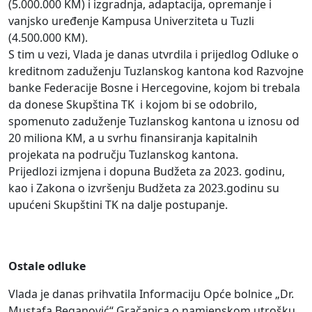
(5.000.000 KM) i izgradnja, adaptacija, opremanje i
vanjsko uređenje Kampusa Univerziteta u Tuzli
(4.500.000 KM).
S tim u vezi, Vlada je danas utvrdila i prijedlog Odluke o
kreditnom zaduženju Tuzlanskog kantona kod Razvojne
banke Federacije Bosne i Hercegovine, kojom bi trebala
da donese Skupština TK i kojom bi se odobrilo,
spomenuto zaduženje Tuzlanskog kantona u iznosu od
20 miliona KM, a u svrhu finansiranja kapitalnih
projekata na području Tuzlanskog kantona.
Prijedlozi izmjena i dopuna Budžeta za 2023. godinu,
kao i Zakona o izvršenju Budžeta za 2023.godinu su
upućeni Skupštini TK na dalje postupanje.
Ostale odluke
Vlada je danas prihvatila Informaciju Opće bolnice „Dr.
Mustafa Beganović“ Gračanica o namjenskom utrošku