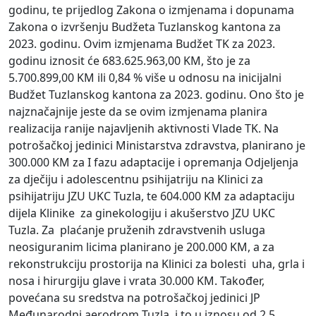
godinu, te prijedlog Zakona o izmjenama i dopunama
Zakona o izvršenju Budžeta Tuzlanskog kantona za
2023. godinu. Ovim izmjenama Budžet TK za 2023.
godinu iznosit će 683.625.963,00 KM, što je za
5.700.899,00 KM ili 0,84 % više u odnosu na inicijalni
Budžet Tuzlanskog kantona za 2023. godinu. Ono što je
najznačajnije jeste da se ovim izmjenama planira
realizacija ranije najavljenih aktivnosti Vlade TK. Na
potrošačkoj jedinici Ministarstva zdravstva, planirano je
300.000 KM za I fazu adaptacije i opremanja Odjeljenja
za dječiju i adolescentnu psihijatriju na Klinici za
psihijatriju JZU UKC Tuzla, te 604.000 KM za adaptaciju
dijela Klinike za ginekologiju i akušerstvo JZU UKC
Tuzla. Za plaćanje pruženih zdravstvenih usluga
neosiguranim licima planirano je 200.000 KM, a za
rekonstrukciju prostorija na Klinici za bolesti uha, grla i
nosa i hirurgiju glave i vrata 30.000 KM. Također,
povećana su sredstva na potrošačkoj jedinici JP
Međunarodni aerodrom Tuzla, i to u iznosu od 2,5