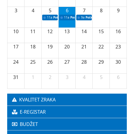
3
4
5
6
7
8
9
11a
Potpisivanje ugovora o stipendijama za srednjoškolce
11a
Podrška razvoju vodne infrastrukture u Tu
9a
Početak izgradnje nove fiskultur
10
11
12
13
14
15
16
17
18
19
20
21
22
23
24
25
26
27
28
29
30
31
1
2
3
4
5
6
KVALITET ZRAKA
E-REGISTAR
BUDŽET