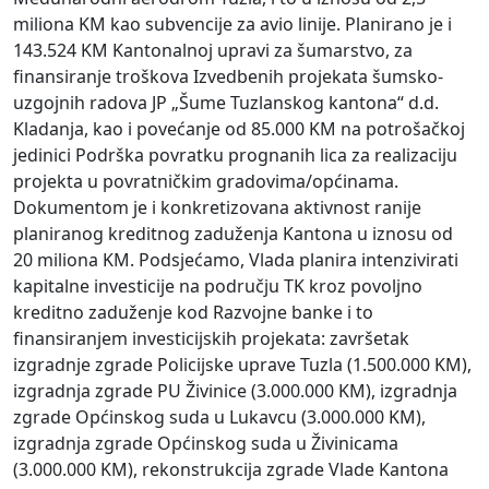
miliona KM kao subvencije za avio linije. Planirano je i
143.524 KM Kantonalnoj upravi za šumarstvo, za
finansiranje troškova Izvedbenih projekata šumsko-
uzgojnih radova JP „Šume Tuzlanskog kantona“ d.d.
Kladanja, kao i povećanje od 85.000 KM na potrošačkoj
jedinici Podrška povratku prognanih lica za realizaciju
projekta u povratničkim gradovima/općinama.
Dokumentom je i konkretizovana aktivnost ranije
planiranog kreditnog zaduženja Kantona u iznosu od
20 miliona KM. Podsjećamo, Vlada planira intenzivirati
kapitalne investicije na području TK kroz povoljno
kreditno zaduženje kod Razvojne banke i to
finansiranjem investicijskih projekata: završetak
izgradnje zgrade Policijske uprave Tuzla (1.500.000 KM),
izgradnja zgrade PU Živinice (3.000.000 KM), izgradnja
zgrade Općinskog suda u Lukavcu (3.000.000 KM),
izgradnja zgrade Općinskog suda u Živinicama
(3.000.000 KM), rekonstrukcija zgrade Vlade Kantona