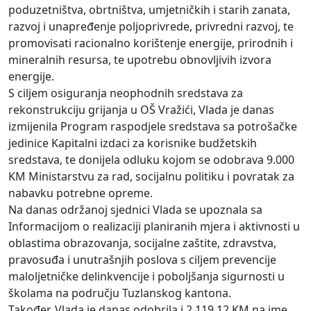
poduzetništva, obrtništva, umjetničkih i starih zanata,
razvoj i unapređenje poljoprivrede, privredni razvoj, te
promovisati racionalno korištenje energije, prirodnih i
mineralnih resursa, te upotrebu obnovljivih izvora
energije.
S ciljem osiguranja neophodnih sredstava za
rekonstrukciju grijanja u OŠ Vražići, Vlada je danas
izmijenila Program raspodjele sredstava sa potrošačke
jedinice Kapitalni izdaci za korisnike budžetskih
sredstava, te donijela odluku kojom se odobrava 9.000
KM Ministarstvu za rad, socijalnu politiku i povratak za
nabavku potrebne opreme.
Na danas održanoj sjednici Vlada se upoznala sa
Informacijom o realizaciji planiranih mjera i aktivnosti u
oblastima obrazovanja, socijalne zaštite, zdravstva,
pravosuđa i unutrašnjih poslova s ciljem prevencije
maloljetničke delinkvencije i poboljšanja sigurnosti u
školama na području Tuzlanskog kantona.
Također, Vlada je danas odobrila i 2.119,12 KM na ime