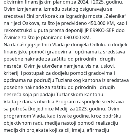
okvirnim finansijskim planom za 2024. i 2025. godinu.
Ovim izmjenama, između ostalog osiguravaju se
sredstva i čini prvi korak za izgradnju mosta „Zelenika“
na rijeci Oskova, za što je predviđeno 450.000 KM, kao i
rekonstrukciju puta prema deponiji JP E99KO-SEP doo
Živinice za što je planirano 690.000 KM.
Na današnjoj sjednici Vlada je donijela Odluku o dodjeli
finansijske pomoći gradovima i općinama iz sredstava
posebne naknade za zaštitu od prirodnih i drugih
nesreća. Ovim je utvrđena namjena, visina, uslovi,
kriteriji i postupak za dodjelu pomoći gradovima i
općinama na području Tuzlanskog kantona iz sredstava
posebne naknade za zaštitu od prirodnih i drugih
nesreća koja pripadaju Tuzlanskom kantonu.
Vlada je danas utvrdila Program raspodjele sredstava
sa potrošačke jedinice Mediji za 2023. godinu. Ovim
programom Vlada, kao i svake godine, kroz podršku
objektivnom radu medija nastoji pomoći realizaciju
medijskih projekata koji za cilj imaju, afirmaciju