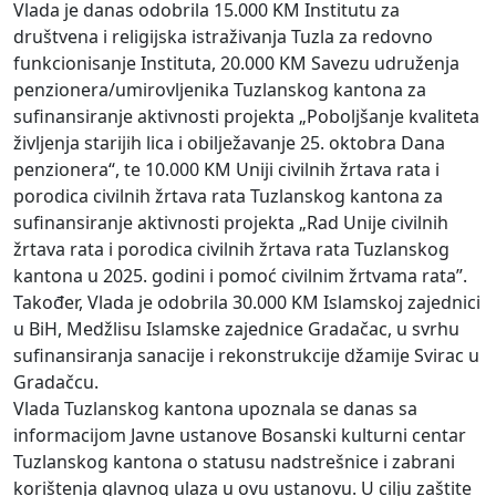
Vlada je danas odobrila 15.000 KM Institutu za
društvena i religijska istraživanja Tuzla za redovno
funkcionisanje Instituta, 20.000 KM Savezu udruženja
penzionera/umirovljenika Tuzlanskog kantona za
sufinansiranje aktivnosti projekta „Poboljšanje kvaliteta
življenja starijih lica i obilježavanje 25. oktobra Dana
penzionera“, te 10.000 KM Uniji civilnih žrtava rata i
porodica civilnih žrtava rata Tuzlanskog kantona za
sufinansiranje aktivnosti projekta „Rad Unije civilnih
žrtava rata i porodica civilnih žrtava rata Tuzlanskog
kantona u 2025. godini i pomoć civilnim žrtvama rata”.
Također, Vlada je odobrila 30.000 KM Islamskoj zajednici
u BiH, Medžlisu Islamske zajednice Gradačac, u svrhu
sufinansiranja sanacije i rekonstrukcije džamije Svirac u
Gradačcu.
Vlada Tuzlanskog kantona upoznala se danas sa
informacijom Javne ustanove Bosanski kulturni centar
Tuzlanskog kantona o statusu nadstrešnice i zabrani
korištenja glavnog ulaza u ovu ustanovu. U cilju zaštite