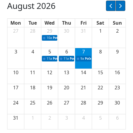
August 2026
Mon
Tue
Wed
Thu
Fri
Sat
Sun
27
28
29
30
31
1
2
10a
Potpisivanje ugovora sa neprofitnim organizacijama
3
4
5
6
7
8
9
11a
Potpisivanje ugovora o stipendijama za srednjoškolce
11a
Podrška razvoju vodne infrastrukture u Tu
9a
Početak izgradnje nove fiskultur
10
11
12
13
14
15
16
17
18
19
20
21
22
23
24
25
26
27
28
29
30
31
1
2
3
4
5
6