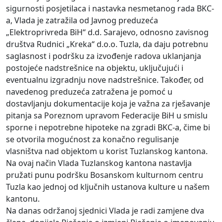
sigurnosti posjetilaca i nastavka nesmetanog rada BKC-
a, Vlada je zatražila od Javnog preduzeća
„Elektroprivreda BiH“ d.d. Sarajevo, odnosno zavisnog
društva Rudnici „Kreka“ d.o.o. Tuzla, da daju potrebnu
saglasnost i podršku za izvođenje radova uklanjanja
postojeće nadstrešnice na objektu, uključujući i
eventualnu izgradnju nove nadstrešnice. Također, od
navedenog preduzeća zatražena je pomoć u
dostavljanju dokumentacije koja je važna za rješavanje
pitanja sa Poreznom upravom Federacije BiH u smislu
sporne i nepotrebne hipoteke na zgradi BKC-a, čime bi
se otvorila mogućnost za konačno regulisanje
vlasništva nad objektom u korist Tuzlanskog kantona.
Na ovaj način Vlada Tuzlanskog kantona nastavlja
pružati punu podršku Bosanskom kulturnom centru
Tuzla kao jednoj od ključnih ustanova kulture u našem
kantonu.
Na danas održanoj sjednici Vlada je radi zamjene dva