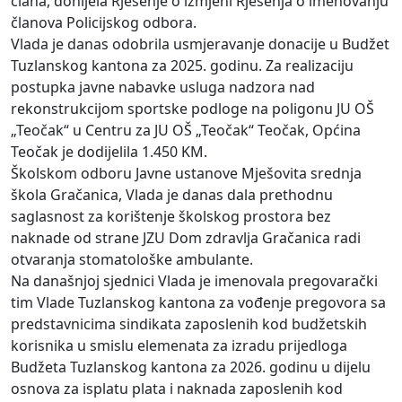
člana, donijela Rješenje o izmjeni Rješenja o imenovanju
članova Policijskog odbora.
Vlada je danas odobrila usmjeravanje donacije u Budžet
Tuzlanskog kantona za 2025. godinu. Za realizaciju
postupka javne nabavke usluga nadzora nad
rekonstrukcijom sportske podloge na poligonu JU OŠ
„Teočak“ u Centru za JU OŠ „Teočak“ Teočak, Općina
Teočak je dodijelila 1.450 KM.
Školskom odboru Javne ustanove Mješovita srednja
škola Gračanica, Vlada je danas dala prethodnu
saglasnost za korištenje školskog prostora bez
naknade od strane JZU Dom zdravlja Gračanica radi
otvaranja stomatološke ambulante.
Na današnjoj sjednici Vlada je imenovala pregovarački
tim Vlade Tuzlanskog kantona za vođenje pregovora sa
predstavnicima sindikata zaposlenih kod budžetskih
korisnika u smislu elemenata za izradu prijedloga
Budžeta Tuzlanskog kantona za 2026. godinu u dijelu
osnova za isplatu plata i naknada zaposlenih kod