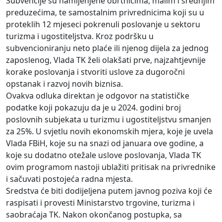
Subvencije su namijenjene obrtnicima, malim i srednjim
preduzećima, te samostalnim privrednicima koji su u
proteklih 12 mjeseci pokrenuli poslovanje u sektoru
turizma i ugostiteljstva. Kroz podršku u
subvencioniranju neto plaće ili njenog dijela za jednog
zaposlenog, Vlada TK želi olakšati prve, najzahtjevnije
korake poslovanja i stvoriti uslove za dugoročni
opstanak i razvoj novih biznisa.
Ovakva odluka direktan je odgovor na statističke
podatke koji pokazuju da je u 2024. godini broj
poslovnih subjekata u turizmu i ugostiteljstvu smanjen
za 25%. U svjetlu novih ekonomskih mjera, koje je uvela
Vlada FBiH, koje su na snazi od januara ove godine, a
koje su dodatno otežale uslove poslovanja, Vlada TK
ovim programom nastoji ublažiti pritisak na privrednike
i sačuvati postojeća radna mjesta.
Sredstva će biti dodijeljena putem javnog poziva koji će
raspisati i provesti Ministarstvo trgovine, turizma i
saobraćaja TK. Nakon okončanog postupka, sa