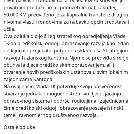
nivoima vlasti i fondovima, a 19.000 KM za subvencije
privatnim preduzećima i poduzetnicima). Također,
50.000 KM predviđeno je za kapitalne transfere drugim
nivoima vlasti i fondovima za nabavku općih sredstava i
učila.
Ova odluka dio je šireg strateškog opredjeljenja Vlade
TK da predškolski odgoj i obrazovanje razvija kao jedan
od ključnih projekata, potpuno usklađen sa Strategijom
razvoja Tuzlanskog kantona. Njome se predviđa širenje
obuhvata djece predškolskim obrazovanjem, ali i
otvaranje novih predškolskih ustanova u svim lokalnim
zajednicama Kantona.
Na ovaj način, Vlada TK potvrđuje svoju posvećenost
stvaranju jednakih mogućnosti za svu djecu, jačanju
obrazovnog sistema i podršci roditeljima i zajednicama,
čime predškolski odgoj i obrazovanje postaje istinski
temelj ravnomjernog društvenog razvoja.
Ostale odluke