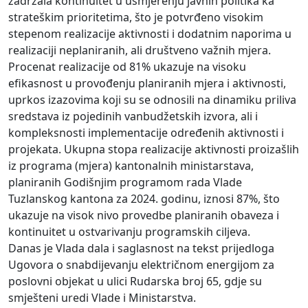
zadržala kontinuitet u usmjerenju javnih politika ka
strateškim prioritetima, što je potvrđeno visokim
stepenom realizacije aktivnosti i dodatnim naporima u
realizaciji neplaniranih, ali društveno važnih mjera.
Procenat realizacije od 81% ukazuje na visoku
efikasnost u provođenju planiranih mjera i aktivnosti,
uprkos izazovima koji su se odnosili na dinamiku priliva
sredstava iz pojedinih vanbudžetskih izvora, ali i
kompleksnosti implementacije određenih aktivnosti i
projekata. Ukupna stopa realizacije aktivnosti proizašlih
iz programa (mjera) kantonalnih ministarstava,
planiranih Godišnjim programom rada Vlade
Tuzlanskog kantona za 2024. godinu, iznosi 87%, što
ukazuje na visok nivo provedbe planiranih obaveza i
kontinuitet u ostvarivanju programskih ciljeva.
Danas je Vlada dala i saglasnost na tekst prijedloga
Ugovora o snabdijevanju električnom energijom za
poslovni objekat u ulici Rudarska broj 65, gdje su
smješteni uredi Vlade i Ministarstva.