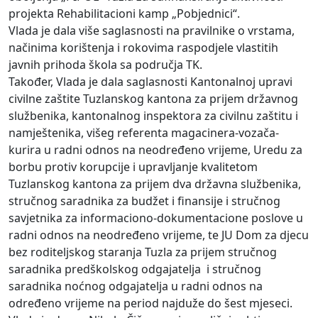
projekta Rehabilitacioni kamp „Pobjednici“.
Vlada je dala više saglasnosti na pravilnike o vrstama,
načinima korištenja i rokovima raspodjele vlastitih
javnih prihoda škola sa područja TK.
Također, Vlada je dala saglasnosti Kantonalnoj upravi
civilne zaštite Tuzlanskog kantona za prijem državnog
službenika, kantonalnog inspektora za civilnu zaštitu i
namještenika, višeg referenta magacinera-vozača-
kurira u radni odnos na neodređeno vrijeme, Uredu za
borbu protiv korupcije i upravljanje kvalitetom
Tuzlanskog kantona za prijem dva državna službenika,
stručnog saradnika za budžet i finansije i stručnog
savjetnika za informaciono-dokumentacione poslove u
radni odnos na neodređeno vrijeme, te JU Dom za djecu
bez roditeljskog staranja Tuzla za prijem stručnog
saradnika predškolskog odgajatelja i stručnog
saradnika noćnog odgajatelja u radni odnos na
određeno vrijeme na period najduže do šest mjeseci.