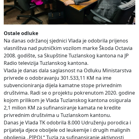
Ostale odluke
Na danas održanoj sjednici Vlada je odobrila prijenos
vlasništva nad putničkim vozilom marke Škoda Octavia
2008. godište, sa Skupštine Tuzlanskog kantona na JP
Radio televizija Tuzlanskog kantona.
Vlada je danas dala saglasnost na Odluku Ministarstva
privrede o odobravanju 301.533,11 KM na ime
subvencioniranja dijela kamatne stope privrednim
društvima. Radi se o projektu pokrenutom 2020. godine
kojom prilikom je Vlada Tuzlanskog kantona osigurala
2,1 milion KM za sufinansiranje kamata ne kredite
privrednim društvima u Tuzlanskom kantonu.
Danas je Vlada TK odobrila 8.000 Udruženju porodica i
prijatelja djece oboljele od leukemije i drugih malignih
oboljenja „PIPOL“ Tuzla za sufinansiranje aktivnosti