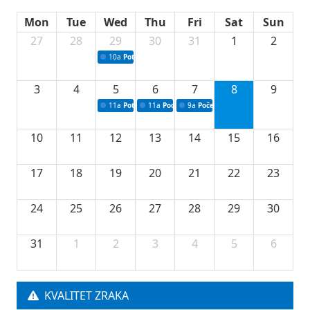
Mon
Tue
Wed
Thu
Fri
Sat
Sun
27
28
29
30
31
1
2
10a
Potpisivanje ugovora sa neprofitnim organizacijama
3
4
5
6
7
8
9
11a
Potpisivanje ugovora o stipendijama za srednjoškolce
11a
Podrška razvoju vodne infrastrukture u Tu
9a
Početak izgradnje nove fiskultur
10
11
12
13
14
15
16
17
18
19
20
21
22
23
24
25
26
27
28
29
30
31
1
2
3
4
5
6
KVALITET ZRAKA