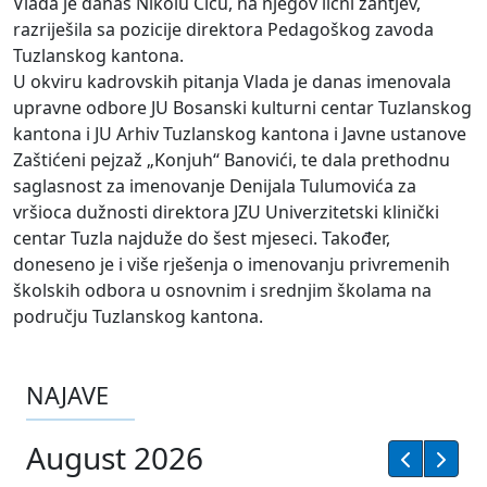
Vlada je danas Nikolu Čiču, na njegov lični zahtjev,
razriješila sa pozicije direktora Pedagoškog zavoda
Tuzlanskog kantona.
U okviru kadrovskih pitanja Vlada je danas imenovala
upravne odbore JU Bosanski kulturni centar Tuzlanskog
kantona i JU Arhiv Tuzlanskog kantona i Javne ustanove
Zaštićeni pejzaž „Konjuh“ Banovići, te dala prethodnu
saglasnost za imenovanje Denijala Tulumovića za
vršioca dužnosti direktora JZU Univerzitetski klinički
centar Tuzla najduže do šest mjeseci. Također,
doneseno je i više rješenja o imenovanju privremenih
školskih odbora u osnovnim i srednjim školama na
području Tuzlanskog kantona.
NAJAVE
August 2026