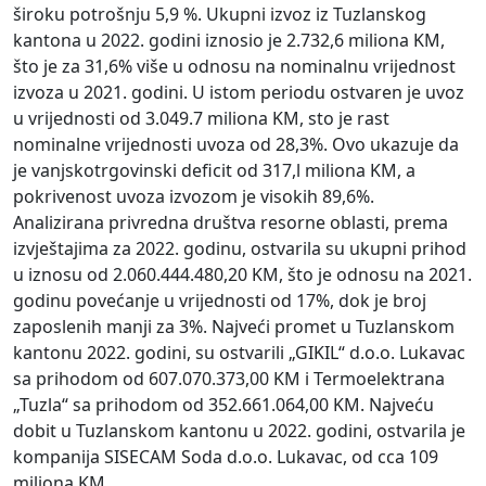
široku potrošnju 5,9 %. Ukupni izvoz iz Tuzlanskog
kantona u 2022. godini iznosio je 2.732,6 miliona KM,
što je za 31,6% više u odnosu na nominalnu vrijednost
izvoza u 2021. godini. U istom periodu ostvaren je uvoz
u vrijednosti od 3.049.7 miliona KM, sto je rast
nominalne vrijednosti uvoza od 28,3%. Ovo ukazuje da
je vanjskotrgovinski deficit od 317,l miliona KM, a
pokrivenost uvoza izvozom je visokih 89,6%.
Analizirana privredna društva resorne oblasti, prema
izvještajima za 2022. godinu, ostvarila su ukupni prihod
u iznosu od 2.060.444.480,20 KM, što je odnosu na 2021.
godinu povećanje u vrijednosti od 17%, dok je broj
zaposlenih manji za 3%. Najveći promet u Tuzlanskom
kantonu 2022. godini, su ostvarili „GIKIL“ d.o.o. Lukavac
sa prihodom od 607.070.373,00 KM i Termoelektrana
„Tuzla“ sa prihodom od 352.661.064,00 KM. Najveću
dobit u Tuzlanskom kantonu u 2022. godini, ostvarila je
kompanija SISECAM Soda d.o.o. Lukavac, od cca 109
miliona KM.