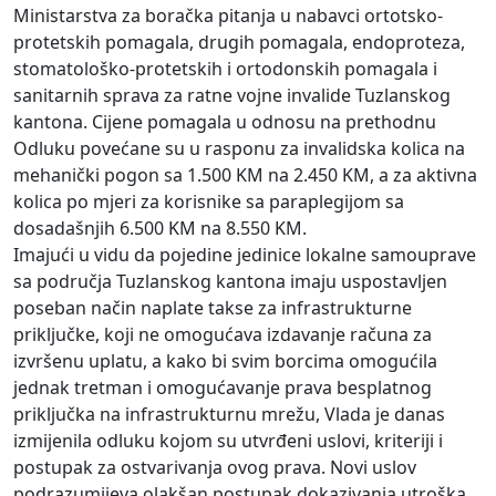
Ministarstva za boračka pitanja u nabavci ortotsko-
protetskih pomagala, drugih pomagala, endoproteza,
stomatološko-protetskih i ortodonskih pomagala i
sanitarnih sprava za ratne vojne invalide Tuzlanskog
kantona. Cijene pomagala u odnosu na prethodnu
Odluku povećane su u rasponu za invalidska kolica na
mehanički pogon sa 1.500 KM na 2.450 KM, a za aktivna
kolica po mjeri za korisnike sa paraplegijom sa
dosadašnjih 6.500 KM na 8.550 KM.
Imajući u vidu da pojedine jedinice lokalne samouprave
sa područja Tuzlanskog kantona imaju uspostavljen
poseban način naplate takse za infrastrukturne
priključke, koji ne omogućava izdavanje računa za
izvršenu uplatu, a kako bi svim borcima omogućila
jednak tretman i omogućavanje prava besplatnog
priključka na infrastrukturnu mrežu, Vlada je danas
izmijenila odluku kojom su utvrđeni uslovi, kriteriji i
postupak za ostvarivanja ovog prava. Novi uslov
podrazumijeva olakšan postupak dokazivanja utroška