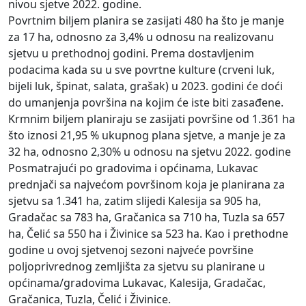
nivou sjetve 2022. godine.
Povrtnim biljem planira se zasijati 480 ha što je manje
za 17 ha, odnosno za 3,4% u odnosu na realizovanu
sjetvu u prethodnoj godini. Prema dostavljenim
podacima kada su u sve povrtne kulture (crveni luk,
bijeli luk, špinat, salata, grašak) u 2023. godini će doći
do umanjenja površina na kojim će iste biti zasađene.
Krmnim biljem planiraju se zasijati površine od 1.361 ha
što iznosi 21,95 % ukupnog plana sjetve, a manje je za
32 ha, odnosno 2,30% u odnosu na sjetvu 2022. godine
Posmatrajući po gradovima i općinama, Lukavac
prednjači sa najvećom površinom koja je planirana za
sjetvu sa 1.341 ha, zatim slijedi Kalesija sa 905 ha,
Gradačac sa 783 ha, Gračanica sa 710 ha, Tuzla sa 657
ha, Čelić sa 550 ha i Živinice sa 523 ha. Kao i prethodne
godine u ovoj sjetvenoj sezoni najveće površine
poljoprivrednog zemljišta za sjetvu su planirane u
općinama/gradovima Lukavac, Kalesija, Gradačac,
Gračanica, Tuzla, Čelić i Živinice.