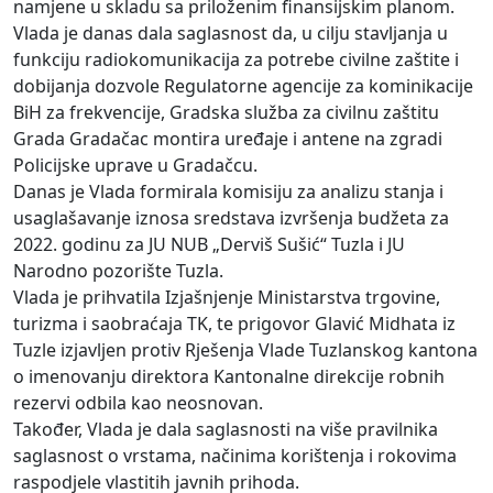
namjene u skladu sa priloženim finansijskim planom.
Vlada je danas dala saglasnost da, u cilju stavljanja u
funkciju radiokomunikacija za potrebe civilne zaštite i
dobijanja dozvole Regulatorne agencije za kominikacije
BiH za frekvencije, Gradska služba za civilnu zaštitu
Grada Gradačac montira uređaje i antene na zgradi
Policijske uprave u Gradačcu.
Danas je Vlada formirala komisiju za analizu stanja i
usaglašavanje iznosa sredstava izvršenja budžeta za
2022. godinu za JU NUB „Derviš Sušić“ Tuzla i JU
Narodno pozorište Tuzla.
Vlada je prihvatila Izjašnjenje Ministarstva trgovine,
turizma i saobraćaja TK, te prigovor Glavić Midhata iz
Tuzle izjavljen protiv Rješenja Vlade Tuzlanskog kantona
o imenovanju direktora Kantonalne direkcije robnih
rezervi odbila kao neosnovan.
Također, Vlada je dala saglasnosti na više pravilnika
saglasnost o vrstama, načinima korištenja i rokovima
raspodjele vlastitih javnih prihoda.