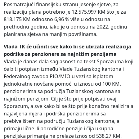
Posmatrajući finansijsku stranu jesenje sjetve, za
realizaciju plana potrebno je 12.575.997 KM što je za
818.175 KM odnosno 6,96 % više u odnosu na
prethodnu godinu, iako je u odnosu na 2022. godinu
planirana sjetva na manjim površinama.
Vlada TK će učiniti sve kako bi se ubrzala realizacija
podrške za penzionere sa najnižim penzijama
Vlada je danas dala saglasnost na tekst Sporazuma koji
će biti potpisan između Vlade Tuzlanskog kantona i
Federalnog zavoda PIO/MIO u vezi sa isplatom
jednokratne novčane pomoći u iznosu od 100 KM,
penzionerima sa područja Tuzlanskog kantona sa
najnižom penzijom. Cilj je što prije potpisati ovaj
Sporazum, a sve kako bi se što prije konačno realizirala
najavljena mjera i podrška penzionerima sa
prebivalištem na području Tuzlanskog kantona, a
primaju lične ili porodične penzije i čija ukupna
penzijska primanja ne prelaze iznos od 538,27 KM.