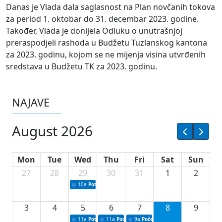
Danas je Vlada dala saglasnost na Plan novčanih tokova
za period 1. oktobar do 31. decembar 2023. godine.
Također, Vlada je donijela Odluku o unutrašnjoj
preraspodjeli rashoda u Budžetu Tuzlanskog kantona
za 2023. godinu, kojom se ne mijenja visina utvrđenih
sredstava u Budžetu TK za 2023. godinu.
NAJAVE
August 2026
Mon
Tue
Wed
Thu
Fri
Sat
Sun
27
28
29
30
31
1
2
10a
Potpisivanje ugovora sa neprofitnim organizacijama
3
4
5
6
7
8
9
11a
Potpisivanje ugovora o stipendijama za srednjoškolce
11a
Podrška razvoju vodne infrastrukture u Tu
9a
Početak izgradnje nove fiskultur