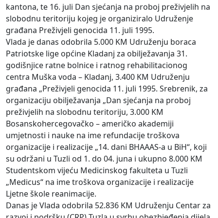
kantona, te 16. juli Dan sjećanja na proboj preživjelih na
slobodnu teritoriju kojeg je organiziralo Udruženje
građana Preživjeli genocida 11. juli 1995.
Vlada je danas odobrila 5.000 KM Udruženju boraca
Patriotske lige općine Kladanj za obilježavanja 31.
godišnjice ratne bolnice i ratnog rehabilitacionog
centra Muška voda – Kladanj, 3.400 KM Udruženju
građana „Preživjeli genocida 11. juli 1995. Srebrenik, za
organizaciju obilježavanja „Dan sjećanja na proboj
preživjelih na slobodnu teritoriju, 3.000 KM
Bosanskohercegovačko – američko akademiji
umjetnosti i nauke na ime refundacije troškova
organizacije i realizacije „14. dani BHAAAS-a u BiH“, koji
su održani u Tuzli od 1. do 04. juna i ukupno 8.000 KM
Studentskom vijeću Medicinskog fakulteta u Tuzli
„Medicus“ na ime troškova organizacije i realizacije
Ljetne škole reanimacije.
Danas je Vlada odobrila 52.836 KM Udruženju Centar za
razvoj i podršku (CRP) Tuzla u svrhu obezbjeđenja dijela