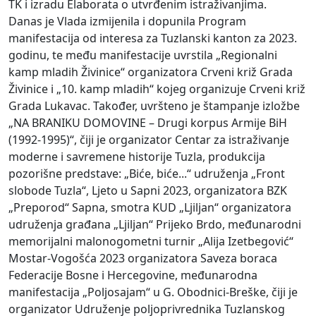
TK i izradu Elaborata o utvrđenim istraživanjima.
Danas je Vlada izmijenila i dopunila Program
manifestacija od interesa za Tuzlanski kanton za 2023.
godinu, te među manifestacije uvrstila „Regionalni
kamp mladih Živinice“ organizatora Crveni križ Grada
Živinice i „10. kamp mladih“ kojeg organizuje Crveni križ
Grada Lukavac. Također, uvršteno je štampanje izložbe
„NA BRANIKU DOMOVINE – Drugi korpus Armije BiH
(1992-1995)“, čiji je organizator Centar za istraživanje
moderne i savremene historije Tuzla, produkcija
pozorišne predstave: „Biće, biće...“ udruženja „Front
slobode Tuzla“, Ljeto u Sapni 2023, organizatora BZK
„Preporod“ Sapna, smotra KUD „Ljiljan“ organizatora
udruženja građana „Ljiljan“ Prijeko Brdo, međunarodni
memorijalni malonogometni turnir „Alija Izetbegović“
Mostar-Vogošća 2023 organizatora Saveza boraca
Federacije Bosne i Hercegovine, međunarodna
manifestacija „Poljosajam“ u G. Obodnici-Breške, čiji je
organizator Udruženje poljoprivrednika Tuzlanskog