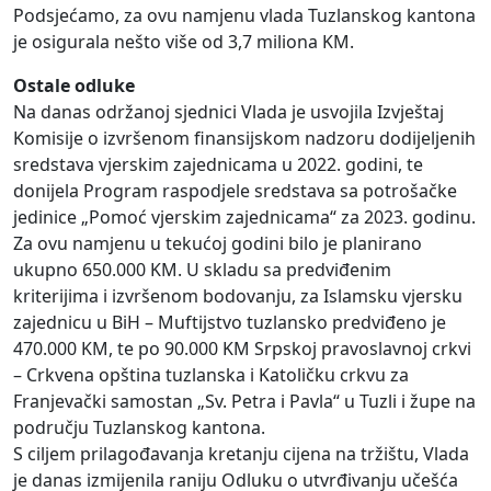
Podsjećamo, za ovu namjenu vlada Tuzlanskog kantona
je osigurala nešto više od 3,7 miliona KM.
Ostale odluke
Na danas održanoj sjednici Vlada je usvojila Izvještaj
Komisije o izvršenom finansijskom nadzoru dodijeljenih
sredstava vjerskim zajednicama u 2022. godini, te
donijela Program raspodjele sredstava sa potrošačke
jedinice „Pomoć vjerskim zajednicama“ za 2023. godinu.
Za ovu namjenu u tekućoj godini bilo je planirano
ukupno 650.000 KM. U skladu sa predviđenim
kriterijima i izvršenom bodovanju, za Islamsku vjersku
zajednicu u BiH – Muftijstvo tuzlansko predviđeno je
470.000 KM, te po 90.000 KM Srpskoj pravoslavnoj crkvi
– Crkvena opština tuzlanska i Katoličku crkvu za
Franjevački samostan „Sv. Petra i Pavla“ u Tuzli i župe na
području Tuzlanskog kantona.
S ciljem prilagođavanja kretanju cijena na tržištu, Vlada
je danas izmijenila raniju Odluku o utvrđivanju učešća