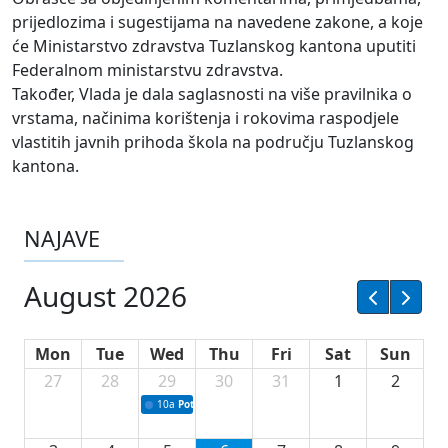
prijedlozima i sugestijama na navedene zakone, a koje
će Ministarstvo zdravstva Tuzlanskog kantona uputiti
Federalnom ministarstvu zdravstva.
Također, Vlada je dala saglasnosti na više pravilnika o
vrstama, načinima korištenja i rokovima raspodjele
vlastitih javnih prihoda škola na području Tuzlanskog
kantona.
NAJAVE
August 2026
Mon
Tue
Wed
Thu
Fri
Sat
Sun
27
28
29
30
31
1
2
10a
Potpisivanje ugovora sa neprofitnim organizacijama