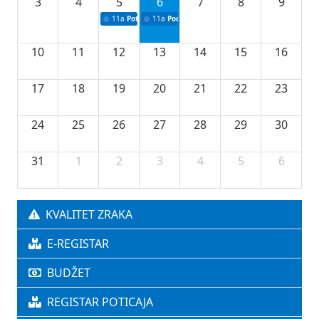
3
4
5
6
7
8
9
11a
Potpisivanje ugovora o stipendijama za srednjoškolce
11a
Podrška razvoju vodne infrastrukture u Tu
10
11
12
13
14
15
16
17
18
19
20
21
22
23
24
25
26
27
28
29
30
31
1
2
3
4
5
6
KVALITET ZRAKA
E-REGISTAR
BUDŽET
REGISTAR POTICAJA