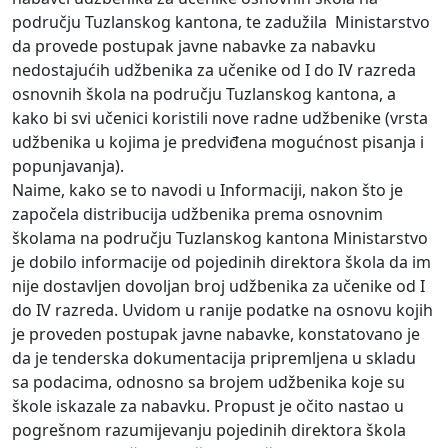
području Tuzlanskog kantona, te zadužila Ministarstvo
da provede postupak javne nabavke za nabavku
nedostajućih udžbenika za učenike od I do IV razreda
osnovnih škola na području Tuzlanskog kantona, a
kako bi svi učenici koristili nove radne udžbenike (vrsta
udžbenika u kojima je predviđena mogućnost pisanja i
popunjavanja).
Naime, kako se to navodi u Informaciji, nakon što je
započela distribucija udžbenika prema osnovnim
školama na području Tuzlanskog kantona Ministarstvo
je dobilo informacije od pojedinih direktora škola da im
nije dostavljen dovoljan broj udžbenika za učenike od I
do IV razreda. Uvidom u ranije podatke na osnovu kojih
je proveden postupak javne nabavke, konstatovano je
da je tenderska dokumentacija pripremljena u skladu
sa podacima, odnosno sa brojem udžbenika koje su
škole iskazale za nabavku. Propust je očito nastao u
pogrešnom razumijevanju pojedinih direktora škola