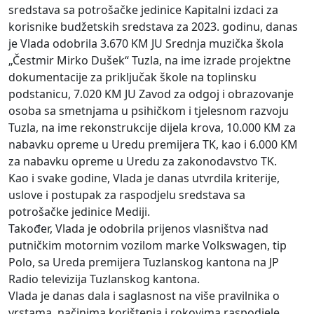
sredstava sa potrošačke jedinice Kapitalni izdaci za
korisnike budžetskih sredstava za 2023. godinu, danas
je Vlada odobrila 3.670 KM JU Srednja muzička škola
„Čestmir Mirko Dušek“ Tuzla, na ime izrade projektne
dokumentacije za priključak škole na toplinsku
podstanicu, 7.020 KM JU Zavod za odgoj i obrazovanje
osoba sa smetnjama u psihičkom i tjelesnom razvoju
Tuzla, na ime rekonstrukcije dijela krova, 10.000 KM za
nabavku opreme u Uredu premijera TK, kao i 6.000 KM
za nabavku opreme u Uredu za zakonodavstvo TK.
Kao i svake godine, Vlada je danas utvrdila kriterije,
uslove i postupak za raspodjelu sredstava sa
potrošačke jedinice Mediji.
Također, Vlada je odobrila prijenos vlasništva nad
putničkim motornim vozilom marke Volkswagen, tip
Polo, sa Ureda premijera Tuzlanskog kantona na JP
Radio televizija Tuzlanskog kantona.
Vlada je danas dala i saglasnost na više pravilnika o
vrstama, načinima korištenja i rokovima raspodjele