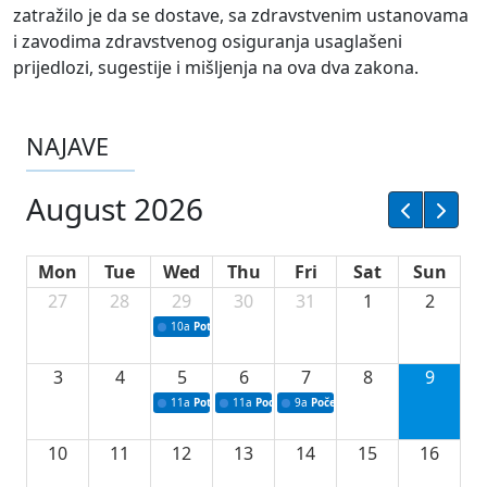
zatražilo je da se dostave, sa zdravstvenim ustanovama
i zavodima zdravstvenog osiguranja usaglašeni
prijedlozi, sugestije i mišljenja na ova dva zakona.
NAJAVE
August 2026
Mon
Tue
Wed
Thu
Fri
Sat
Sun
27
28
29
30
31
1
2
10a
Potpisivanje ugovora sa neprofitnim organizacijama
3
4
5
6
7
8
9
11a
Potpisivanje ugovora o stipendijama za srednjoškolce
11a
Podrška razvoju vodne infrastrukture u Tu
9a
Početak izgradnje nove fiskultur
10
11
12
13
14
15
16