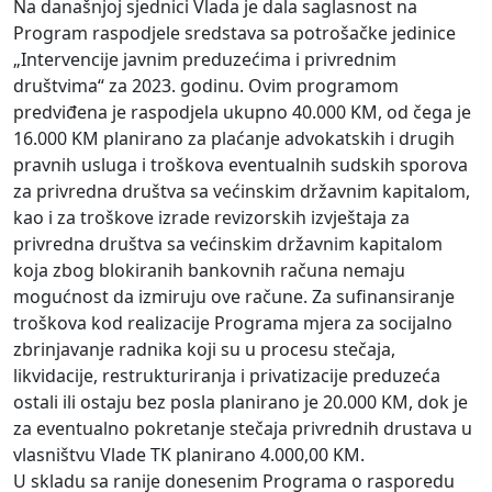
Na današnjoj sjednici Vlada je dala saglasnost na
Program raspodjele sredstava sa potrošačke jedinice
„Intervencije javnim preduzećima i privrednim
društvima“ za 2023. godinu. Ovim programom
predviđena je raspodjela ukupno 40.000 KM, od čega je
16.000 KM planirano za plaćanje advokatskih i drugih
pravnih usluga i troškova eventualnih sudskih sporova
za privredna društva sa većinskim državnim kapitalom,
kao i za troškove izrade revizorskih izvještaja za
privredna društva sa većinskim državnim kapitalom
koja zbog blokiranih bankovnih računa nemaju
mogućnost da izmiruju ove račune. Za sufinansiranje
troškova kod realizacije Programa mjera za socijalno
zbrinjavanje radnika koji su u procesu stečaja,
likvidacije, restrukturiranja i privatizacije preduzeća
ostali ili ostaju bez posla planirano je 20.000 KM, dok je
za eventualno pokretanje stečaja privrednih drustava u
vlasništvu Vlade TK planirano 4.000,00 KM.
U skladu sa ranije donesenim Programa o rasporedu