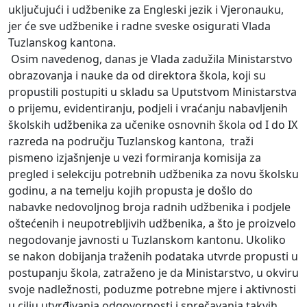
uključujući i udžbenike za Engleski jezik i Vjeronauku,
jer će sve udžbenike i radne sveske osigurati Vlada
Tuzlanskog kantona.
Osim navedenog, danas je Vlada zadužila Ministarstvo
obrazovanja i nauke da od direktora škola, koji su
propustili postupiti u skladu sa Uputstvom Ministarstva
o prijemu, evidentiranju, podjeli i vraćanju nabavljenih
školskih udžbenika za učenike osnovnih škola od I do IX
razreda na području Tuzlanskog kantona, traži
pismeno izjašnjenje u vezi formiranja komisija za
pregled i selekciju potrebnih udžbenika za novu školsku
godinu, a na temelju kojih propusta je došlo do
nabavke nedovoljnog broja radnih udžbenika i podjele
oštećenih i neupotrebljivih udžbenika, a što je proizvelo
negodovanje javnosti u Tuzlanskom kantonu. Ukoliko
se nakon dobijanja traženih podataka utvrde propusti u
postupanju škola, zatraženo je da Ministarstvo, u okviru
svoje nadležnosti, poduzme potrebne mjere i aktivnosti
u cilju utvrđivanja odgovornosti i sprečavanja takvih