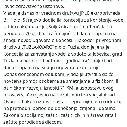
javne zdravstvene ustanove.
Vlada je danas privrednom društvu JP „Elektroprivreda
BiH“ d.d. Sarajevo dodijelila koncesiju za korištenje vode
iz hidroakumulacije „Sniježnica“, općina Teočak, na
period od 20 godina, računajući od dana stupanja na
snagu novog ugovora o koncesiji. Također, privrednom
društvu „TUZLA-KVARC“ d.o.o. Tuzla, dodijeljena je
koncesija za zahvatanje vode iz vodotoka Joševica, grad
Tuzla, na period od petnaest godina, računajući od
dana stupanja na snagu ugovora o koncesiji.
Danas donesenom odlukom, Vlada je utvrdila da će
novčana pomoć osobama sa smetnjama u fizičkom ili
psihičkom razvoju iznositi 71 KM, a uspostavu ovog
prava vršit će mjesno nadležni centri za socijalni rad.
Ovom odlukom iznos je ostao nepromijenjen u odnosu
na prethodni period do donošenja izmjena i dopuna
Zakona o socijalnoj zaštiti, zaštiti civilnih žrtava rata i
zaštite porodice sa djecom.