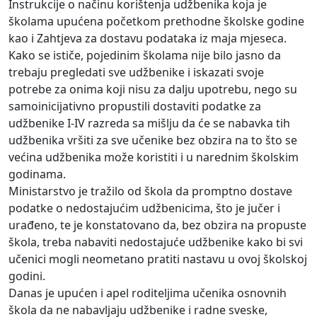
Instrukcije o načinu korištenja udžbenika koja je
školama upućena početkom prethodne školske godine
kao i Zahtjeva za dostavu podataka iz maja mjeseca.
Kako se ističe, pojedinim školama nije bilo jasno da
trebaju pregledati sve udžbenike i iskazati svoje
potrebe za onima koji nisu za dalju upotrebu, nego su
samoinicijativno propustili dostaviti podatke za
udžbenike I-IV razreda sa mišlju da će se nabavka tih
udžbenika vršiti za sve učenike bez obzira na to što se
većina udžbenika može koristiti i u narednim školskim
godinama.
Ministarstvo je tražilo od škola da promptno dostave
podatke o nedostajućim udžbenicima, što je jučer i
urađeno, te je konstatovano da, bez obzira na propuste
škola, treba nabaviti nedostajuće udžbenike kako bi svi
učenici mogli neometano pratiti nastavu u ovoj školskoj
godini.
Danas je upućen i apel roditeljima učenika osnovnih
škola da ne nabavljaju udžbenike i radne sveske,