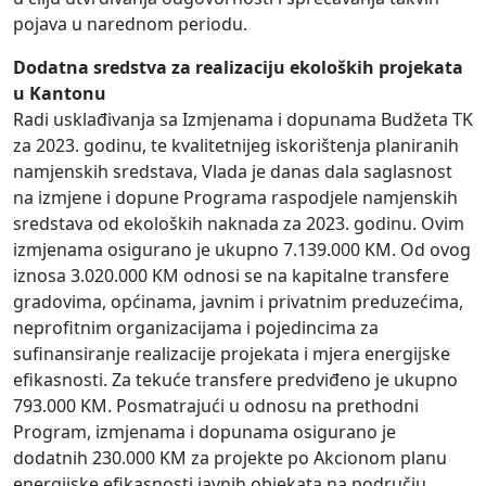
pojava u narednom periodu.
Dodatna sredstva za realizaciju ekoloških projekata
u Kantonu
Radi usklađivanja sa Izmjenama i dopunama Budžeta TK
za 2023. godinu, te kvalitetnijeg iskorištenja planiranih
namjenskih sredstava, Vlada je danas dala saglasnost
na izmjene i dopune Programa raspodjele namjenskih
sredstava od ekoloških naknada za 2023. godinu. Ovim
izmjenama osigurano je ukupno 7.139.000 KM. Od ovog
iznosa 3.020.000 KM odnosi se na kapitalne transfere
gradovima, općinama, javnim i privatnim preduzećima,
neprofitnim organizacijama i pojedincima za
sufinansiranje realizacije projekata i mjera energijske
efikasnosti. Za tekuće transfere predviđeno je ukupno
793.000 KM. Posmatrajući u odnosu na prethodni
Program, izmjenama i dopunama osigurano je
dodatnih 230.000 KM za projekte po Akcionom planu
energijske efikasnosti javnih objekata na području