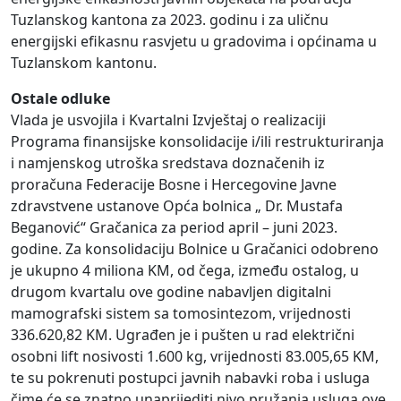
Tuzlanskog kantona za 2023. godinu i za uličnu
energijski efikasnu rasvjetu u gradovima i općinama u
Tuzlanskom kantonu.
Ostale odluke
Vlada je usvojila i Kvartalni Izvještaj o realizaciji
Programa finansijske konsolidacije i/ili restrukturiranja
i namjenskog utroška sredstava doznačenih iz
proračuna Federacije Bosne i Hercegovine Javne
zdravstvene ustanove Opća bolnica „ Dr. Mustafa
Beganović“ Gračanica za period april – juni 2023.
godine. Za konsolidaciju Bolnice u Gračanici odobreno
je ukupno 4 miliona KM, od čega, između ostalog, u
drugom kvartalu ove godine nabavljen digitalni
mamografski sistem sa tomosintezom, vrijednosti
336.620,82 KM. Ugrađen je i pušten u rad električni
osobni lift nosivosti 1.600 kg, vrijednosti 83.005,65 KM,
te su pokrenuti postupci javnih nabavki roba i usluga
čime će se znatno unaprijediti nivo pružanja usluga ove